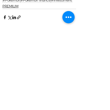
#Pokèmon
#Pokèmon finance
#investiment
PREMIUM
ISCRIVITI ALLA NOSTRA COMMUNITY PER
AVERE ANTICIPAZIONI SUI NOSTRI CONSIGLI!
Invia
informativa privacy
Cookie policy
Termini e condizioni