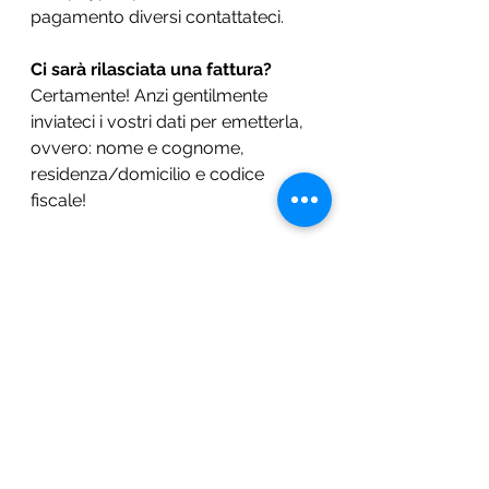
pagamento diversi contattateci.
Ci sarà rilasciata una fattura?
Certamente! Anzi gentilmente 
inviateci i vostri dati per emetterla, 
ovvero: nome e cognome, 
residenza/domicilio e codice 
fiscale!
E' possibile cancellarsi dopo 
avere effettuato l'acquisto?
Certamente, in totale semplicità e 
trasparenza: cliccando sul vostro 
profilo nella sezione: "my 
subcriptions" sarà possibile 
cancellare l'abbonamento. 
Se non riesco a registrarmi?
Abbiamo lavorato molto per 