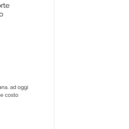
rte 
o 
ana, ad oggi 
 e costo 