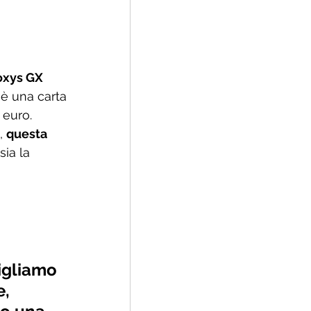
oxys GX 
 è una carta 
 euro. 
, 
questa 
sia la 
igliamo 
, 