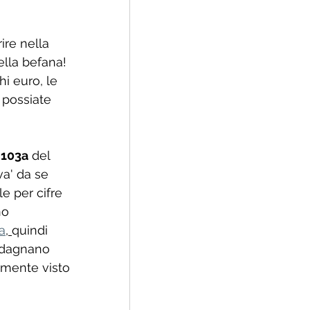
ire nella 
ella befana! 
i euro, le 
 possiate 
M103a
 del 
a' da se 
e per cifre 
no 
a
, 
quindi 
adagnano 
lmente visto 