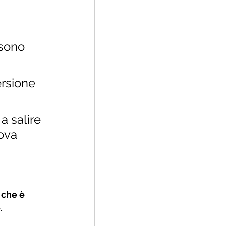
 sono 
ersione 
 a salire 
ova 
 che è 
.