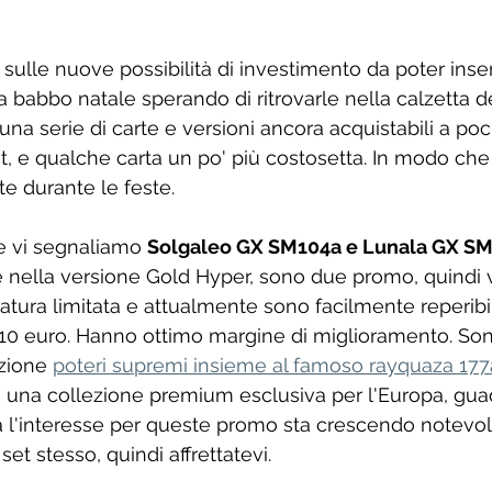
e sulle nuove possibilità di investimento da poter inser
 babbo natale sperando di ritrovarle nella calzetta d
a serie di carte e versioni ancora acquistabili a poch
, e qualche carta un po' più costosetta. In modo che
te durante le feste.
te vi segnaliamo 
Solgaleo GX SM104a e Lunala GX S
 nella versione Gold Hyper, sono due promo, quindi v
atura limitata e attualmente sono facilmente reperibil
/10 euro. Hanno ottimo margine di miglioramento. So
zione 
poteri supremi insieme al famoso rayquaza 177
 una collezione premium esclusiva per l'Europa, gu
ca l'interesse per queste promo sta crescendo notevo
 set stesso, quindi affrettatevi.