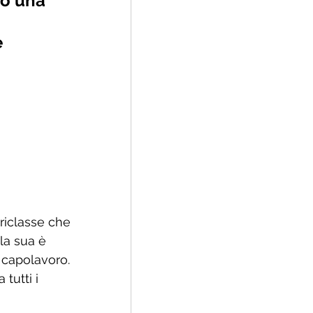
o una 
 
oriclasse che 
la sua è 
capolavoro. 
tutti i 