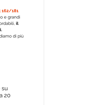
t 162/181
o e grandi 
rdabili, 
il 
. 
diamo di più 
 su 
a 20 
 