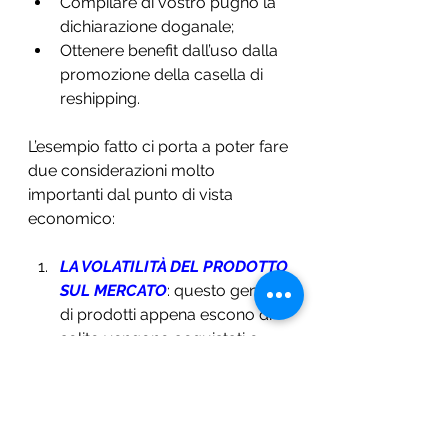
Compilare di vostro pugno la 
dichiarazione doganale;
Ottenere benefit dall’uso dalla 
promozione della casella di 
reshipping.
L’esempio fatto ci porta a poter fare 
due considerazioni molto 
importanti dal punto di vista 
economico:
LA VOLATILITÀ DEL PRODOTTO 
SUL MERCATO
: questo genere 
di prodotti appena escono di 
solito vengono acquistati e 
rivenduti in enormi quantità e a 
grandi velocità da 
scalper
 e 
venditori professionisti che ci 
ricavano degli utili a volte 