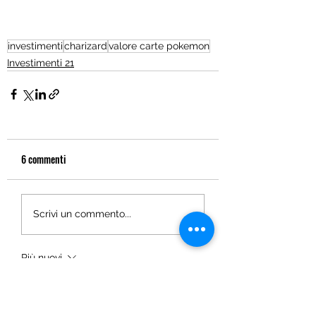
investimenti
charizard
valore carte pokemon
Investimenti 21
6 commenti
Scrivi un commento...
Più nuovi
davidthom.a.s.282.55
7 giorni fa