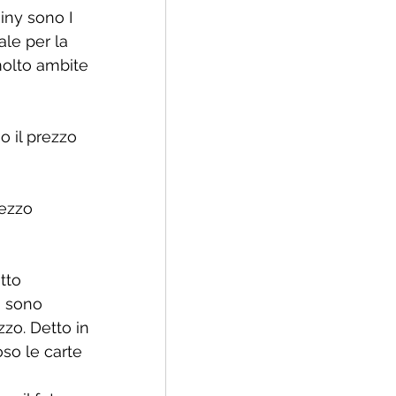
hiny sono I 
le per la 
molto ambite 
no il prezzo 
rezzo 
tto 
i sono 
zo. Detto in 
so le carte 