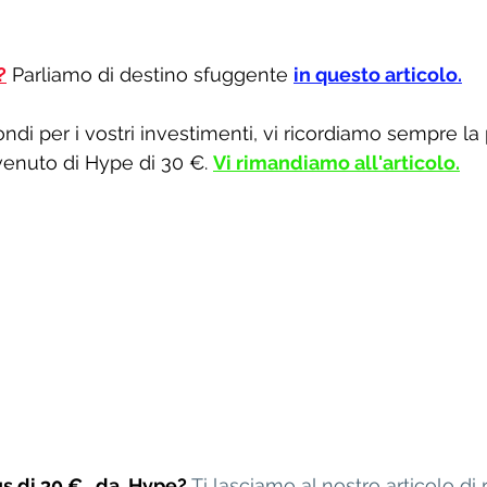
?
 Parliamo di destino sfuggente 
in questo articolo
.
di per i vostri investimenti, vi ricordiamo sempre la p
venuto di Hype di 30 €. 
Vi rimandiamo all'articolo.
s di 30 €   da  Hype?
Ti lasciamo al nostro articolo di 