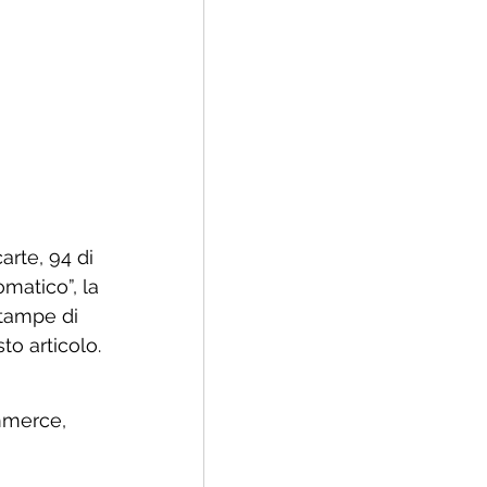
rte, 94 di 
atico”, la 
tampe di 
o articolo. 
mmerce, 