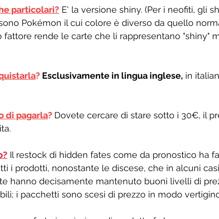
he particolari?
 E' la versione shiny. (Per i neofiti, gli s
 sono Pokémon il cui colore è diverso da quello norma
 fattore rende le carte che li rappresentano "shiny" 
quistarla
? 
Esclusivamente in lingua inglese,
 in italia
o di pagarla
?
Dovete cercare di stare sotto i 30€, il p
ta. 
o?
 Il restock di hidden fates come da pronostico ha fa
tti i prodotti, nonostante le discese, che in alcuni cas
rte hanno decisamente mantenuto buoni livelli di prez
ili; i pacchetti sono scesi di prezzo in modo vertigino