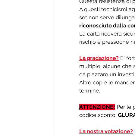
Questa resistenza di p
A questi tecnicismi agg
set non serve dilunga
riconosciuto dalla co
La carta riceverà sicu
rischio è pressoché nu
La gradazione?
 E' fo
multiple, alcune che
da piazzare un invest
Altre copie le mande
termine.
ATTENZIONE!
 Per le
codice sconto: 
GLUR
La nostra votazione?