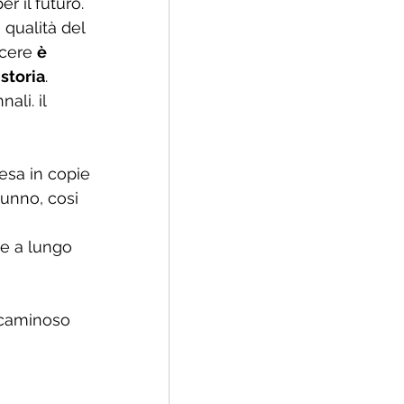
 il futuro. 
a qualità del 
cere 
è 
storia
.
li. il 
esa in copie 
unno, cosi 
e a lungo 
ccaminoso 