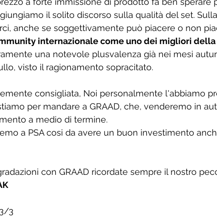
rezzo a forte immissione di prodotto fa ben sperare per
iungiamo il solito discorso sulla qualità del set. S
ull
rci, anche se soggettivamente può piacere o non pia
mmunity internazionale come uno dei migliori della 
ramente una notevole plusvalenza già nei mesi autunna
llo, visto il ragionamento sopracitato. 
rtemente consigliata, Noi personalmente l'abbiamo pr
 stiamo per mandare a GRAAD, che, venderemo in aut
imento a medio di termine. 
remo a PSA cosi da avere un buon investimento anch
 gradazioni con GRAAD ricordate sempre il nostro pe
AK
 3/3 