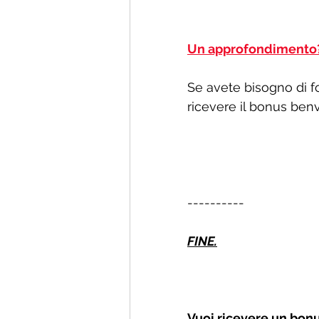
Un approfondimento
Se avete bisogno di fon
ricevere il bonus ben
----------
FINE.
Vuoi ricevere un bonu