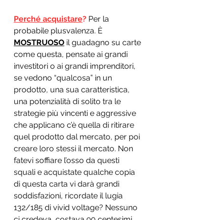
Perché acquistare
?
 Per la 
probabile plusvalenza. È 
MOSTRUOSO
 il guadagno su carte 
come questa, pensate ai grandi 
investitori o ai grandi imprenditori, 
se vedono “qualcosa” in un 
prodotto, una sua caratteristica, 
una potenzialità di solito tra le 
strategie più vincenti e aggressive 
che applicano c’è quella di ritirare 
quel prodotto dal mercato, per poi 
creare loro stessi il mercato. Non 
fatevi soffiare l’osso da questi 
squali e acquistate qualche copia 
di questa carta vi darà grandi 
soddisfazioni, ricordate il lugia 
132/185 di vivid voltage? Nessuno 
ci credeva, costava 90 centesimi 