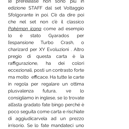
le prerelease non sono più in 
edizione STAFF dal set Voltaggio 
Sfolgorante in poi. C’è da dire poi 
che nel set non c’è il classico 
Pokèmon icona
 come ad esempio 
lo è stato Gyarados per 
l’espansione Turbo Crash, o 
charizard per XY Evoluzioni . Altro 
pregio di questa carta è la 
raffigurazione, ha dei colori 
eccezionali, posti un contrasto forte 
ma molto  efficace. Ha tutte le carte 
in regola per regalare un ottima 
plusvalenza futura, ve lo 
consigliamo in inglese, se lo trovate 
all’asta gradato fate bingo perché è 
poco seguita come carta e rischiate 
di aggiudicarvela ad un prezzo 
irrisorio. Se lo fate mandateci uno 